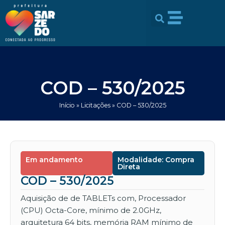
Ir
conteúdo
para
o
conteúdo
COD – 530/2025
Início
»
Licitações
»
COD – 530/2025
Em andamento
Modalidade: Compra
Direta
COD – 530/2025
Aquisição de de TABLETs com, Processador
(CPU) Octa-Core, mínimo de 2.0GHz,
arquitetura 64 bits, memória RAM mínimo de