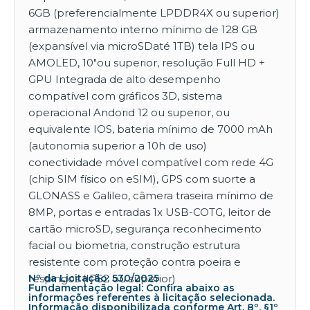
6GB (preferencialmente LPDDR4X ou superior)
armazenamento interno mínimo de 128 GB
(expansível via microSDaté 1TB) tela IPS ou
AMOLED, 10″ou superior, resolução Full HD +
GPU Integrada de alto desempenho
compatível com gráficos 3D, sistema
operacional Andorid 12 ou superior, ou
equivalente IOS, bateria mínimo de 7000 mAh
(autonomia superior a 10h de uso)
conectividade móvel compatível com rede 4G
(chip SIM físico on eSIM), GPS com suorte a
GLONASS e Galileo, câmera traseira mínimo de
8MP, portas e entradas 1x USB-COTG, leitor de
cartão microSD, segurança reconhecimento
facial ou biometria, construção estrutura
resistente com proteção contra poeira e
respingos (IP52 ou superior)
Nº da Licitação: 530/2025
Fundamentação legal: Confira abaixo as
informações referentes à licitação selecionada.
Informação disponibilizada conforme Art. 8º, §1º