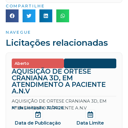
COMPARTILHE
NAVEGUE
Licitações relacionadas
Aberto
AQUISIÇÃO DE ORTESE
CRANIANA 3D, EM
ATENDIMENTO A PACIENTE
A.N.V
AQUISIÇÃO DE ORTESE CRANIANA 3D, EM
ATENDIMENTO A PACIENTE A.N.V
Nº da Licitação: 32/2026
Data de Publicação
Data Limite