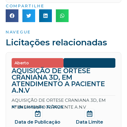
COMPARTILHE
NAVEGUE
Licitações relacionadas
Aberto
AQUISIÇÃO DE ORTESE
CRANIANA 3D, EM
ATENDIMENTO A PACIENTE
A.N.V
AQUISIÇÃO DE ORTESE CRANIANA 3D, EM
ATENDIMENTO A PACIENTE A.N.V
Nº da Licitação: 32/2026
Data de Publicação
Data Limite