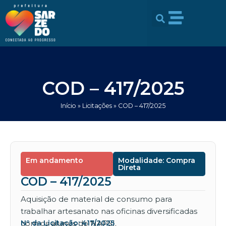
Ir
conteúdo
para
o
conteúdo
COD – 417/2025
Início
»
Licitações
»
COD – 417/2025
Em andamento
Modalidade: Compra
Direta
COD – 417/2025
Aquisição de material de consumo para
trabalhar artesanato nas oficinas diversificadas
com os alunos do NAPSI.
Nº da Licitação: 417/2025