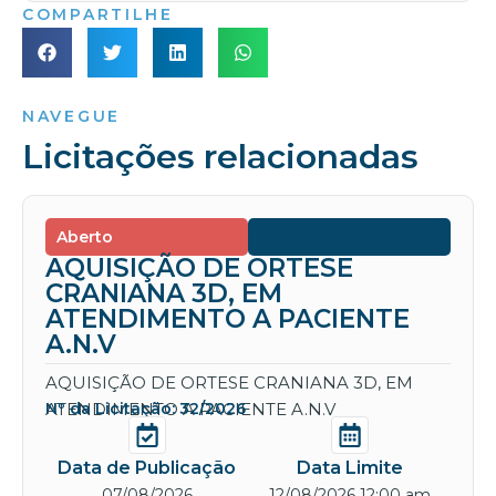
COMPARTILHE
NAVEGUE
Licitações relacionadas
Aberto
AQUISIÇÃO DE ORTESE
CRANIANA 3D, EM
ATENDIMENTO A PACIENTE
A.N.V
AQUISIÇÃO DE ORTESE CRANIANA 3D, EM
ATENDIMENTO A PACIENTE A.N.V
Nº da Licitação: 32/2026
Data de Publicação
Data Limite
07/08/2026
12/08/2026 12:00 am