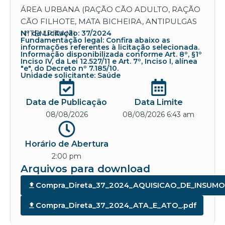
ÁREA URBANA (RAÇÃO CÃO ADULTO, RAÇÃO
CÃO FILHOTE, MATA BICHEIRA, ANTIPULGAS
NITEMPIRAM)
Nº da Licitação: 37/2024
Fundamentação legal: Confira abaixo as
informações referentes à licitação selecionada.
Informação disponibilizada conforme Art. 8º, §1º
Inciso IV, da Lei 12.527/11 e Art. 7º, Inciso I, alínea
"e", do Decreto nº 7.185/10.
Unidade solicitante: Saúde
Data de Publicação
Data Limite
08/08/2026
08/08/2026 6:43 am
Horário de Abertura
2:00 pm
Arquivos para download
Compra_Direta_37_2024_AQUISICAO_DE_INSU
Compra_Direta_37_2024_ATA_E_ATO_.pdf