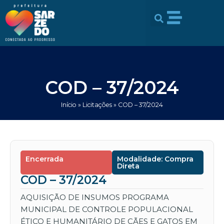
Ir
conteúdo
para
o
conteúdo
COD – 37/2024
Início
»
Licitações
»
COD – 37/2024
Encerrada
Modalidade: Compra
Direta
COD – 37/2024
AQUISIÇÃO DE INSUMOS PROGRAMA
MUNICIPAL DE CONTROLE POPULACIONAL
ÉTICO E HUMANITÁRIO DE CÃES E GATOS EM