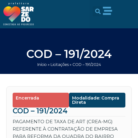
Ir
conteúdo
para
o
conteúdo
COD – 191/2024
Início
»
Licitações
»
COD – 191/2024
Encerrada
Modalidade: Compra
Direta
COD – 191/2024
PAGAMENTO DE TAXA DE ART (CREA-MG)
REFERENTE À CONTRATAÇÃO DE EMPRESA
PARA REFORMA DA QUADRA DO BAIRRO