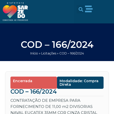
Ir
conteúdo
para
o
conteúdo
COD – 166/2024
Início
»
Licitações
»
COD – 166/2024
Encerrada
Modalidade: Compra
Direta
COD – 166/2024
CONTRATAÇÃO DE EMPRESA PARA
FORNECIMENTO DE 11,00 m2 DIVISORIAS
NAVAL EUCATEX 35MM COR CINZA CRISTAL