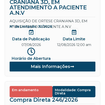
CRANIANA 3D, EM
ATENDIMENTO A PACIENTE
A.N.V
AQUISIÇÃO DE ORTESE CRANIANA 3D, EM
ATENDIMENTO A PACIENTE A.N.V
Nº da Licitação: 32/2026
Data de Publicação
Data Limite
07/08/2026
12/08/2026 12:00 am
Horário de Abertura
Mais Informações
Em andamento
Modalidade: Compra
Direta
Compra Direta 246/2026