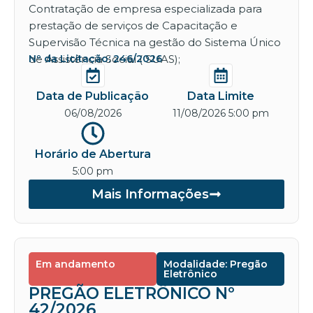
Contratação de empresa especializada para
prestação de serviços de Capacitação e
Supervisão Técnica na gestão do Sistema Único
de Assistência Social ( SUAS);
Nº da Licitação: 246/2026
Data de Publicação
Data Limite
06/08/2026
11/08/2026 5:00 pm
Horário de Abertura
5:00 pm
Mais Informações
Em andamento
Modalidade: Pregão
Eletrônico
PREGÃO ELETRÔNICO Nº
42/2026