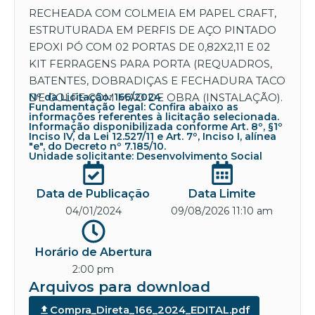
RECHEADA COM COLMEIA EM PAPEL CRAFT,
ESTRUTURADA EM PERFIS DE AÇO PINTADO
EPOXI PÓ COM 02 PORTAS DE 0,82X2,11 E 02
KIT FERRAGENS PARA PORTA (REQUADROS,
BATENTES, DOBRADIÇAS E FECHADURA TACO
DE GOLFE COM MAO DE OBRA (INSTALAÇÃO).
Nº da Licitação: 166/2024
Fundamentação legal: Confira abaixo as
informações referentes à licitação selecionada.
Informação disponibilizada conforme Art. 8º, §1º
Inciso IV, da Lei 12.527/11 e Art. 7º, Inciso I, alínea
"e", do Decreto nº 7.185/10.
Unidade solicitante: Desenvolvimento Social
Data de Publicação
Data Limite
04/01/2024
09/08/2026 11:10 am
Horário de Abertura
2:00 pm
Arquivos para download
Compra_Direta_166_2024_EDITAL.pdf