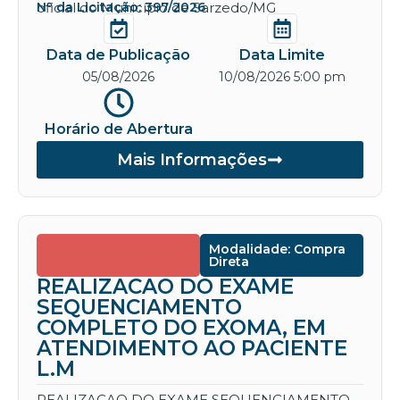
oficial do Município de Sarzedo/MG
Nº da Licitação: 397/2026
Data de Publicação
Data Limite
05/08/2026
10/08/2026 5:00 pm
Horário de Abertura
Mais Informações
Modalidade: Compra
Direta
REALIZACAO DO EXAME
SEQUENCIAMENTO
COMPLETO DO EXOMA, EM
ATENDIMENTO AO PACIENTE
L.M
REALIZACAO DO EXAME SEQUENCIAMENTO