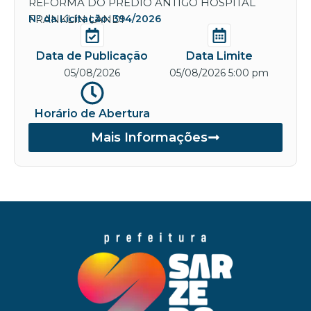
REFORMA DO PREDIO ANTIGO HOSPITAL
FRANKLIN LANDI
Nº da Licitação: 394/2026
Data de Publicação
Data Limite
05/08/2026
05/08/2026 5:00 pm
Horário de Abertura
Mais Informações