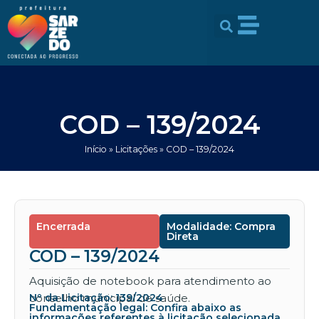
Ir
conteúdo
para
o
conteúdo
COD – 139/2024
Início
»
Licitações
»
COD – 139/2024
Encerrada
Modalidade: Compra
Direta
COD – 139/2024
Aquisição de notebook para atendimento ao
conselho municipal de saúde.
Nº da Licitação: 139/2024
Fundamentação legal: Confira abaixo as
informações referentes à licitação selecionada.