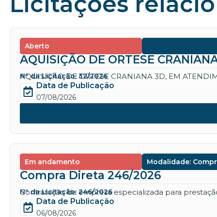
Licitações relaci
Aberto
AQUISIÇÃO DE ORTESE CRANIANA
AQUISIÇÃO DE ORTESE CRANIANA 3D, EM ATENDIM
Nº da Licitação: 32/2026
Data de Publicação
07/08/2026
Em andamento
Modalidade: Compr
Compra Direta 246/2026
Contratação de empresa especializada para prestação 
Nº da Licitação: 246/2026
Data de Publicação
06/08/2026