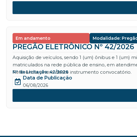
Em andamento
Modalidade: Pregão
PREGÃO ELETRÔNICO Nº 42/2026
Aquisição de veículos, sendo 1 (um) ônibus e 1 (um) 
matriculados na rede pública de ensino, em atendime
Referência, anexo deste instrumento convocatório.
Nº da Licitação: 42/2026
Data de Publicação
06/08/2026