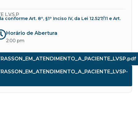
L.V.S.P
nforme Art. 8º, §1º Inciso IV, da Lei 12.527/11 e Art.
Horário de Abertura
2:00 pm
TRASSON_EM_ATENDIMENTO_A_PACIENTE_LVSP.pdf
LTRASSON_EM_ATENDIMENTO_A_PACIENTE_LVSP-