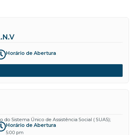
.N.V
Horário de Abertura
 do Sistema Único de Assistência Social ( SUAS);
Horário de Abertura
5:00 pm