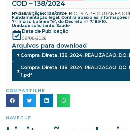
COD – 138/2024
REALIZAÇÃO DO EXAME BIOPSIA PERCUTANEA ORIE
Nº da Licitação: 138/2024
Fundamentação legal: Confira abaixo as informações refe
7º, Inciso I, alínea "e", do Decreto nº 7.185/10.
Unidade solicitante: Saúde
Data de Publicação
08/08/2026
Arquivos para download
Compra_Direta_138_2024_REALIZACAO_D
Compra_Direta_138_2024_REALIZACAO_D
1.pdf
COMPARTILHE
NAVEGUE