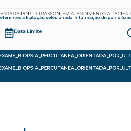
NTADA POR ULTRASSON, EM ATENDIMENTO A PACIENTE 
rentes à licitação selecionada. Informação disponibilizada co
Data Limite
O_EXAME_BIOPSIA_PERCUTANEA_ORIENTADA_POR_UL
O_EXAME_BIOPSIA_PERCUTANEA_ORIENTADA_POR_U