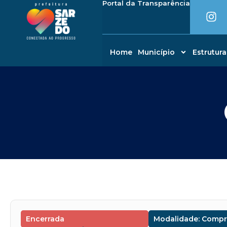
I
Portal da Transparência
Ir
conteúdo
n
para
s
o
t
conteúdo
a
Home
Município
Estrutura
g
r
a
m
Encerrada
Modalidade: Compr