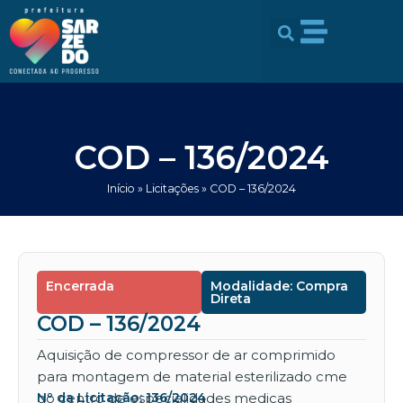
Ir
conteúdo
para
o
conteúdo
COD – 136/2024
Início
»
Licitações
»
COD – 136/2024
Encerrada
Modalidade: Compra
Direta
COD – 136/2024
Aquisição de compressor de ar comprimido
para montagem de material esterilizado cme
do centro de especialidades medicas
Nº da Licitação: 136/2024