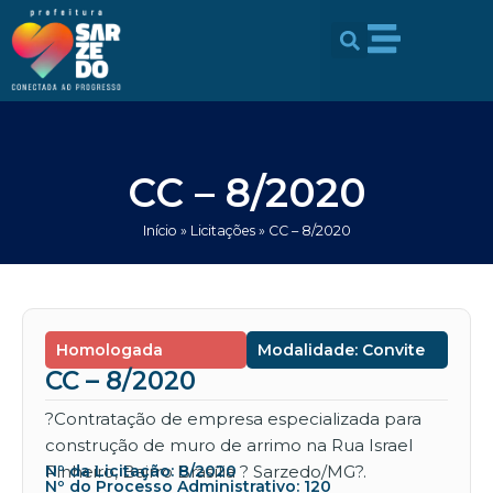
Ir
conteúdo
para
o
conteúdo
CC – 8/2020
Início
»
Licitações
»
CC – 8/2020
Homologada
Modalidade: Convite
CC – 8/2020
?Contratação de empresa especializada para
construção de muro de arrimo na Rua Israel
Pinheiro, Bairro Brasília ? Sarzedo/MG?.
Nº da Licitação: 8/2020
Nº do Processo Administrativo: 120