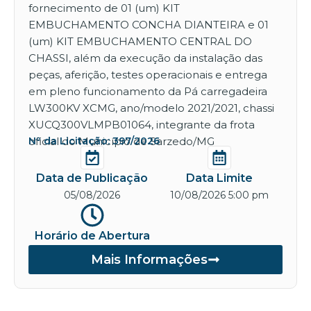
fornecimento de 01 (um) KIT
EMBUCHAMENTO CONCHA DIANTEIRA e 01
(um) KIT EMBUCHAMENTO CENTRAL DO
CHASSI, além da execução da instalação das
peças, aferição, testes operacionais e entrega
em pleno funcionamento da Pá carregadeira
LW300KV XCMG, ano/modelo 2021/2021, chassi
XUCQ300VLMPB01064, integrante da frota
oficial do Município de Sarzedo/MG
Nº da Licitação: 397/2026
Data de Publicação
Data Limite
05/08/2026
10/08/2026 5:00 pm
Horário de Abertura
Mais Informações