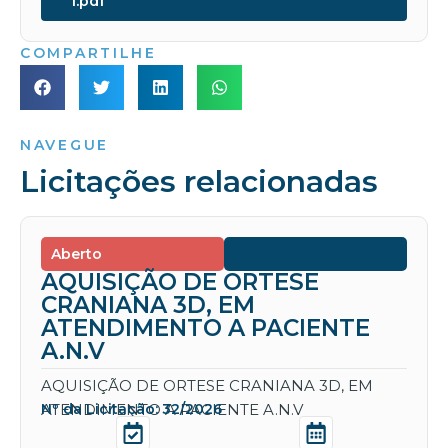
1.pdf
COMPARTILHE
NAVEGUE
Licitações relacionadas
Aberto
AQUISIÇÃO DE ORTESE
CRANIANA 3D, EM
ATENDIMENTO A PACIENTE
A.N.V
AQUISIÇÃO DE ORTESE CRANIANA 3D, EM
ATENDIMENTO A PACIENTE A.N.V
Nº da Licitação: 32/2026