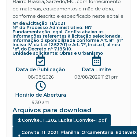
Bairro Brasília, Sarzedo/MG, com fornecimento
de materiais, equipamentos e mão de obra,
conforme descrito e especificado neste edital e
anexos
Nº da Licitação: 11/2021
Nº do Processo Administrativo: 167
Fundamentação legal: Confira abaixo as
informações referentes à licitação selecionada.
Informação disponibilizada conforme Art. 8º, §1º
Inciso IV, da Lei 12.527/11 e Art. 7º, Inciso I, alínea
"e", do Decreto nº 7.185/10.
Unidade solicitante: Obras e Urbanismo
Data de Publicação
Data Limite
08/08/2026
08/08/2026 11:21 pm
Horário de Abertura
9:30 am
Arquivos para download
Convite_11_2021_Edital_Convite-1.pdf
Convite_11_2021_Planilha_Orcamentaria_Editavel