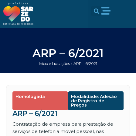
Ir
conteúdo
para
o
conteúdo
ARP – 6/2021
Início
»
Licitações
»
ARP – 6/2021
Homologada
Modalidade: Adesão
de Registro de
Preços
ARP – 6/2021
Contratação de empresa para prestação de
serviços de telefonia móvel pessoal, nas