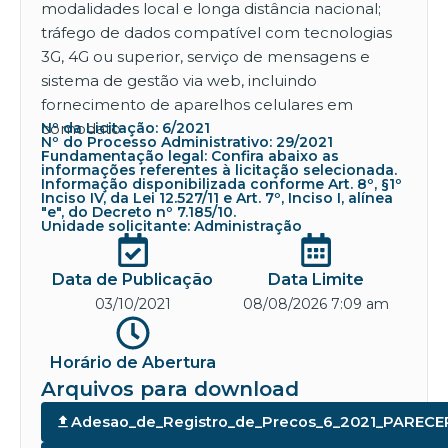
modalidades local e longa distância nacional;
tráfego de dados compatível com tecnologias
3G, 4G ou superior, serviço de mensagens e
sistema de gestão via web, incluindo
fornecimento de aparelhos celulares em
comodato
Nº da Licitação: 6/2021
Nº do Processo Administrativo: 29/2021
Fundamentação legal: Confira abaixo as
informações referentes à licitação selecionada.
Informação disponibilizada conforme Art. 8º, §1º
Inciso IV, da Lei 12.527/11 e Art. 7º, Inciso I, alínea
"e", do Decreto nº 7.185/10.
Unidade solicitante: Administração
Data de Publicação
Data Limite
03/10/2021
08/08/2026 7:09 am
Horário de Abertura
Arquivos para download
Adesao_de_Registro_de_Precos_6_2021_PAREC