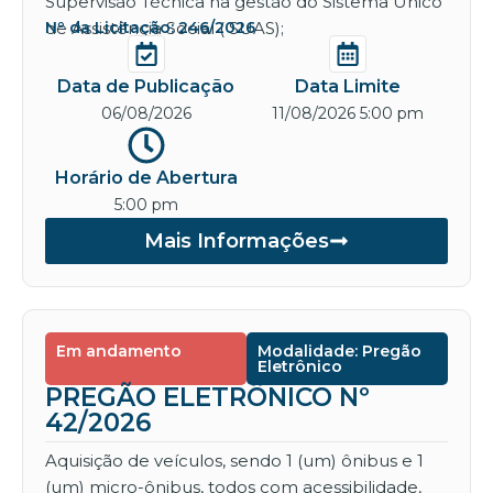
Supervisão Técnica na gestão do Sistema Único
de Assistência Social ( SUAS);
Nº da Licitação: 246/2026
Data de Publicação
Data Limite
06/08/2026
11/08/2026 5:00 pm
Horário de Abertura
5:00 pm
Mais Informações
Em andamento
Modalidade: Pregão
Eletrônico
PREGÃO ELETRÔNICO Nº
42/2026
Aquisição de veículos, sendo 1 (um) ônibus e 1
(um) micro-ônibus, todos com acessibilidade,