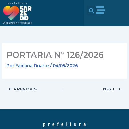
Ir
conteúdo
para
o
conteúdo
PORTARIA Nº 126/2026
Por
Fabiana Duarte
/
04/05/2026
PREVIOUS
NEXT