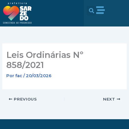
Ir
conteúdo
para
o
conteúdo
Leis Ordinárias Nº
858/2021
Por
fac
/
20/03/2026
PREVIOUS
NEXT