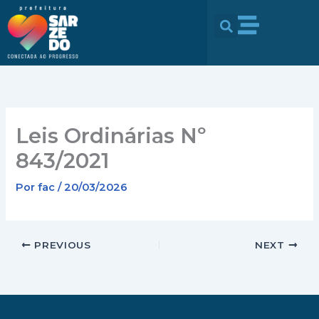
Ir
conteúdo
para
o
conteúdo
Leis Ordinárias Nº
843/2021
Por
fac
/
20/03/2026
PREVIOUS
NEXT