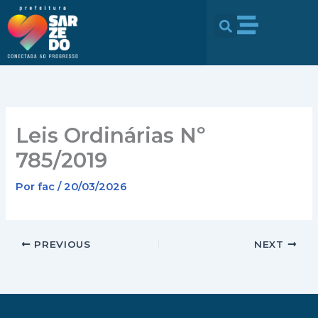
Ir
conteúdo
para
o
conteúdo
Leis Ordinárias Nº
785/2019
Por
fac
/
20/03/2026
PREVIOUS
NEXT