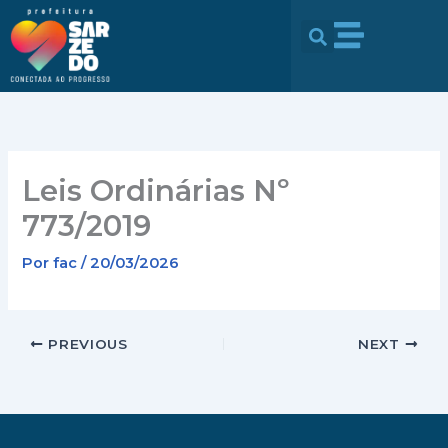
Ir
conteúdo
para
o
conteúdo
Leis Ordinárias Nº
773/2019
Por
fac
/
20/03/2026
PREVIOUS
NEXT