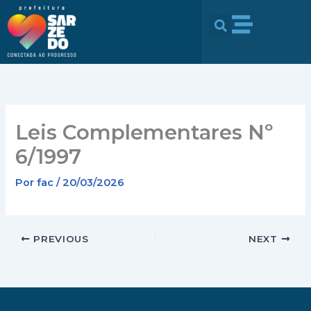
Ir
conteúdo
para
o
conteúdo
Leis Complementares Nº
6/1997
Por
fac
/
20/03/2026
PREVIOUS
NEXT