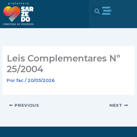
Ir
conteúdo
para
o
conteúdo
Leis Complementares Nº
25/2004
Por
fac
/
20/03/2026
PREVIOUS
NEXT