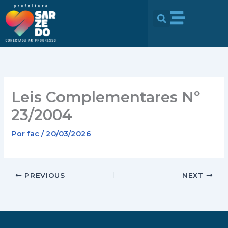
Ir
conteúdo
para
o
conteúdo
Leis Complementares Nº
23/2004
Por
fac
/
20/03/2026
PREVIOUS
NEXT