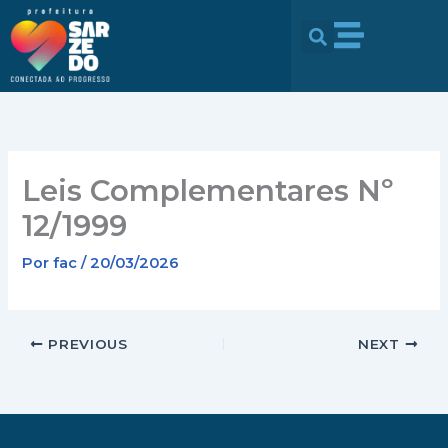
Ir
conteúdo
para
o
conteúdo
Leis Complementares Nº
12/1999
Por
fac
/
20/03/2026
PREVIOUS
NEXT