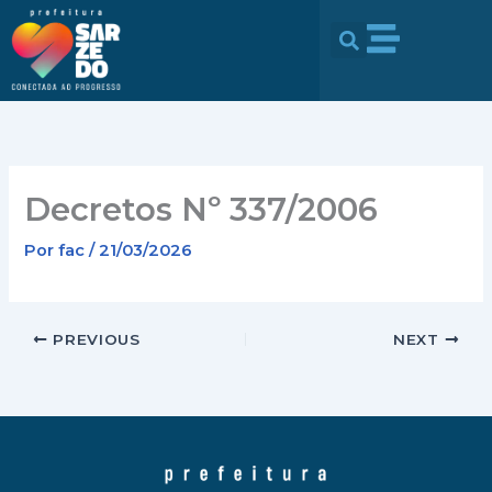
Ir
conteúdo
para
o
conteúdo
Decretos Nº 337/2006
Por
fac
/
21/03/2026
PREVIOUS
NEXT