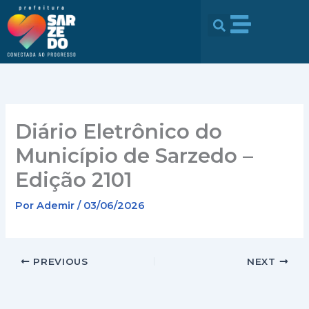
Ir
conteúdo
para
o
conteúdo
Diário Eletrônico do
Município de Sarzedo –
Edição 2101
Por
Ademir
/
03/06/2026
PREVIOUS
NEXT