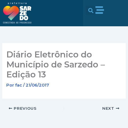
Ir
conteúdo
para
o
conteúdo
Diário Eletrônico do
Município de Sarzedo –
Edição 13
Por
fac
/
21/06/2017
PREVIOUS
NEXT