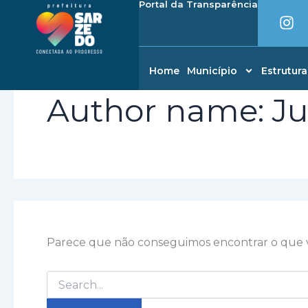
I
Portal da Transparência
Pesquisar
Ir
conteúdo
n
por:
para
s
o
t
conteúdo
a
Home
Município
Estrutura
g
r
Author name: Ju
a
m
Parece que não conseguimos encontrar o que v