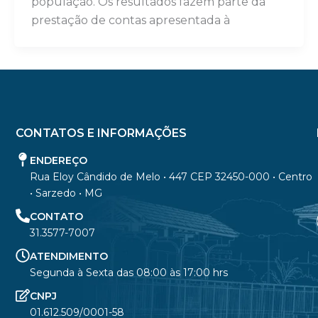
população. Os resultados fazem parte da
prestação de contas apresentada à
CONTATOS E INFORMAÇÕES
ENDEREÇO
Rua Eloy Cândido de Melo • 447 CEP 32450-000 • Centro
• Sarzedo • MG
CONTATO
31.3577-7007
ATENDIMENTO
Segunda à Sexta das 08:00 às 17:00 hrs
CNPJ
01.612.509/0001-58