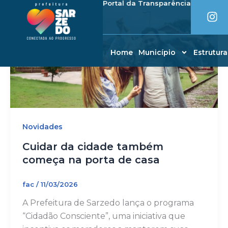
I
Portal da Transparência
Ir
conteúdo
n
para
s
o
t
conteúdo
a
Home
Município
Estrutura
g
r
a
m
Novidades
Cuidar da cidade também
começa na porta de casa
fac
/
11/03/2026
A Prefeitura de Sarzedo lança o programa
“Cidadão Consciente”, uma iniciativa que